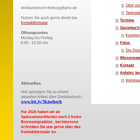
Über un
dreikaesehoch-freiburg@gmx.de
Tagesab
Nutzen Sie auch gerne direkt das
Termine
Kontaktformular
.
Gästebuch
Öffnungszeiten
Kommen
Montag bis Freitag
8:00 - 15:00 Uhr
Fotos
Die Dre
Wissenswe
Kontakt
Anfahrt, I
Impress
Aktuelles
Hier gelangen Sie zu einem
aktuellen Artikel über Dreikäsehoch::
www.bit.ly/3käsehoch
Für 2026 haben wir ab
Spätsommer/Herbst noch 2 freien
Betreuungsplätze , bei Interesse
schreiben Sie uns gerne über das
Kontaktformular an.