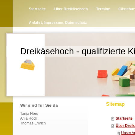
Startseite
Über Dreikäsehoch
Termine
Gästebu
Anfahrt, Impressum, Datenschutz
Dreikäsehoch - qualifizierte 
Sitemap
Wir sind für Sie da
Tanja Höre
Anja Rock
Startseite
Thomas Emrich
Über Drei
Unser A